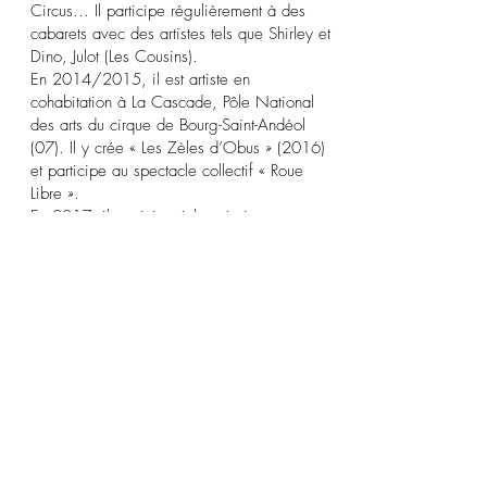
Circus... Il participe régulièrement à des
cabarets avec des artistes tels que Shirley et
Dino, Julot (Les Cousins).
En 2014/2015, il est artiste en
cohabitation à La Cascade, Pôle National
des arts du cirque de Bourg-Saint-Andéol
(07). Il y crée
«
Les Zèles d’Obus
»
(2016)
et participe au spectacle collectif
«
Roue
Libre
»
.
En 2017, il participe à la création
du
«
Térabak
»
de Kyiv du Monfort Théâtre
(75).
Il aime les steaks à cheval ou tartare, les
poissons rouges et les ballons du même
nom.